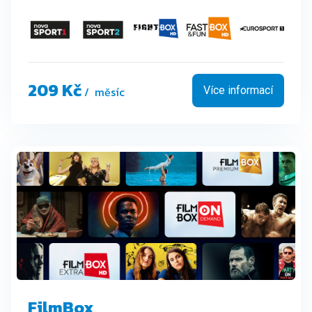
209 Kč
/ měsíc
Více informací
FilmBox