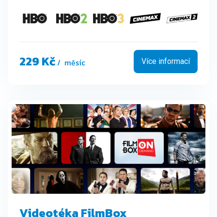
229 Kč
/ měsíc
Více informací
Videotéka FilmBox