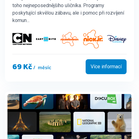
toho nejneposednějšího uličníka. Programy
poskytující skvělou zábavu, ale i pomoc při rozvíjení
komun...
a další...
69 Kč
/ měsíc
Více informací