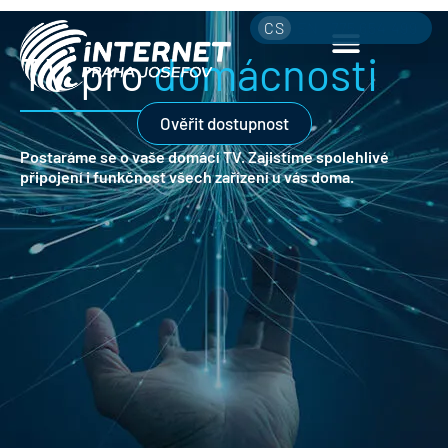
CS
EN
775 654 499
TV pro
domácnosti
Ověřit dostupnost
Postaráme se o vaše domácí TV.
Zajistíme spolehlivé
připojení i funkčnost všech zařízení u vás doma.