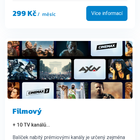
299 Kč
/ měsíc
Více informací
Filmový
+ 10 TV kanálů
...
Balíček nabitý prémiovými kanály je určený zejména