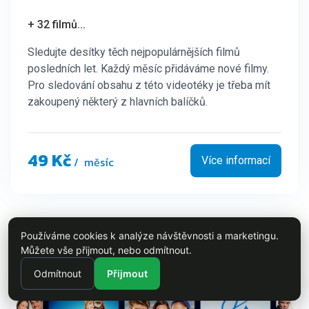
+ 32 filmů
...
Sledujte desítky těch nejpopulárnějších filmů
posledních let. Každý měsíc přidáváme nové filmy.
Pro sledování obsahu z této videotéky je třeba mít
zakoupený některý z hlavních balíčků.
49 Kč
/ měsíc
Více informací
Používáme cookies k analýze návštěvnosti a marketingu.
ROZŠÍŘENÍ
SLUŽEB
Můžete vše přijmout, nebo odmítnout.
Odmítnout
Přijmout