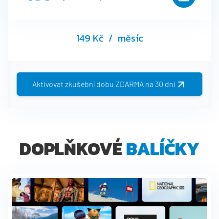
149 Kč
/ měsíc
Aktivovat zkušební dobu ZDARMA na 30 dní
DOPLŇKOVÉ
BALÍČKY