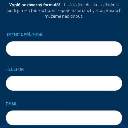
Vyplň nezávazný formulář
- trvá to jen chvilku a zjistíme,
jestli jsme u tebe schopni zapojit naše služby a co přesně ti
můžeme nabídnout.
JMÉNO A PŘÍJMENÍ
TELEFON
EMAIL