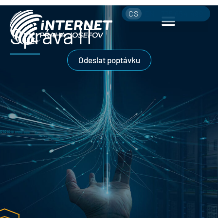
CS
EN
775 654 499
Správa IT
Odeslat poptávku