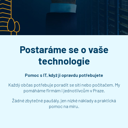
Postaráme se o vaše
technologie
Pomoc s IT, když ji opravdu potřebujete
Každý občas potřebuje poradit se sítí nebo počítačem. My
pomáháme firmám i jednotlivcům v Praze.
Žádné zbytečné paušály, jen nízké náklady a praktická
pomoc na míru.