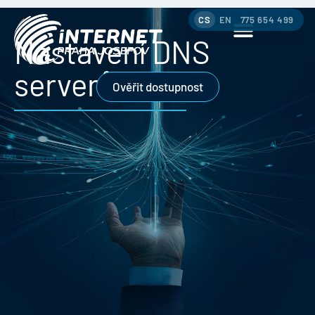
CS
EN
775 654 499
Nastavení DNS
serverů
Ověřit dostupnost