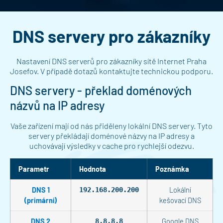
DNS servery pro zákazníky
Nastavení DNS serverů pro zákazníky sítě Internet Praha
Josefov. V případě dotazů kontaktujte technickou podporu.
DNS servery - překlad doménových
názvů na IP adresy
Vaše zařízení mají od nás přiděleny lokální DNS servery. Tyto
servery překládají doménové názvy na IP adresy a
uchovávají výsledky v cache pro rychlejší odezvu.
Parametr
Hodnota
Poznámka
DNS 1
192.168.200.200
Lokální
(primární)
kešovací DNS
DNS 2
8.8.8.8
Google DNS