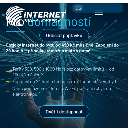
CS
EN
775 654 499
Pro
domácnosti
Odeslat poptávku
Optický internet do bytu od 490 Kč měsíčně.
Zapojení do
24 hodin — přípojku už možná máte v domě.
Tarify 300, 500 a 1000 Mb/s bez datových limitů — od
490 Kč měsíčně
Zapojení do 24 hodin technikem od sousedů z Prahy 1
Navíc pomůžeme s domácí Wi-Fi, počítači i chytrou
elektronikou
Ověřit dostupnost