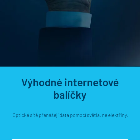
Výhodné internetové
balíčky
Optické sítě přenášejí data pomocí světla, ne elektřiny.