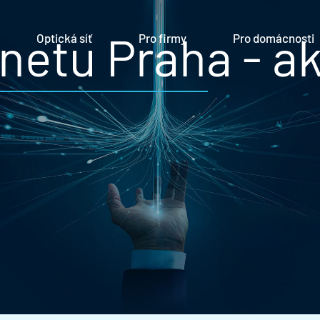
netu Praha - ak
Optická síť
Pro firmy
Pro domácnosti