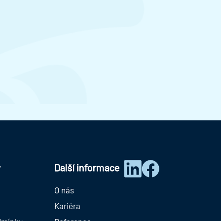
y
Další informace
O nás
Kariéra