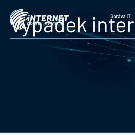
Výpadek inter
Správa IT